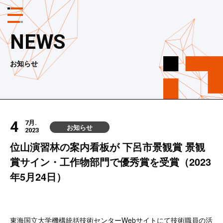
メ
ニ
ュ
NEWS
ー
ボ
タ
お知らせ
ン
4
7月.
お知らせ
2023
位山演習林の案内看板が 下呂市景観賞 景観
賞サイン・工作物部門で優秀賞を受賞（2023
年5月24日）
東海国立大学機構統括技術センターWebサイトにて技術職員の活