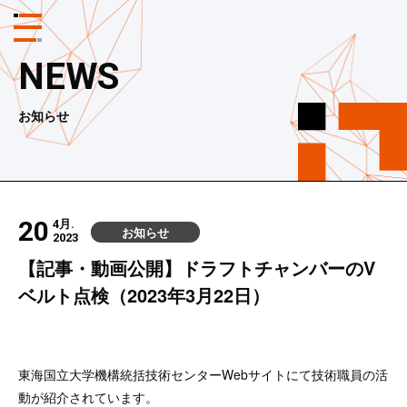
メ
ニ
ュ
NEWS
ー
ボ
タ
お知らせ
ン
20
4月.
お知らせ
2023
【記事・動画公開】ドラフトチャンバーのV
ベルト点検（2023年3月22日）
東海国立大学機構統括技術センターWebサイトにて技術職員の活
動が紹介されています。