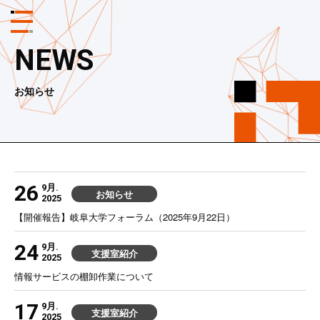
メ
ニ
ュ
NEWS
ー
ボ
タ
お知らせ
ン
26
9月.
お知らせ
2025
【開催報告】岐阜大学フォーラム（2025年9月22日）
24
9月.
支援室紹介
2025
情報サービスの棚卸作業について
17
9月.
支援室紹介
2025