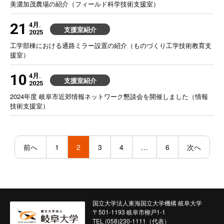
美濃加茂農場の紹介（フィールド科学技術支援室）
21
4月.
支援室紹介
2025
工学部棟における通路ミラー設置の紹介（ものづくり工学技術教育支
援室）
10
4月.
支援室紹介
2025
2024年度 岐阜市近郊情報ネットワーク懇談会を開催しました（情報
技術支援室）
投
稿
前へ
1
2
3
4
…
6
次へ
の
ペ
ー
ジ
送
り
国立大学法人東海国立大学機構 岐阜大学
〒501-1193 岐阜市柳戸1-1
TEL (058)230-1111（代表）