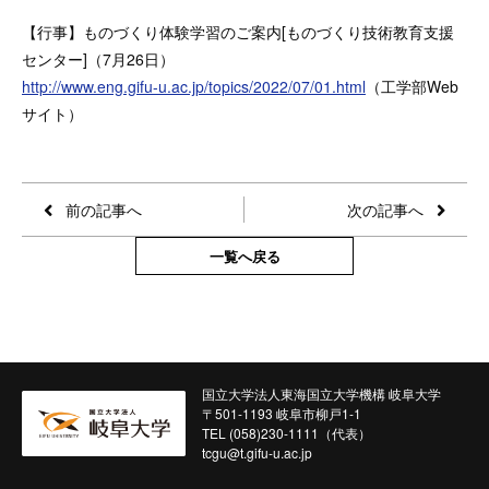
【行事】ものづくり体験学習のご案内[ものづくり技術教育支援
センター]（7月26日）
http://www.eng.gifu-u.ac.jp/topics/2022/07/01.html
（工学部Web
サイト）
前の記事へ
次の記事へ
一覧へ戻る
国立大学法人東海国立大学機構 岐阜大学
〒501-1193 岐阜市柳戸1-1
TEL (058)230-1111（代表）
tcgu@t.gifu-u.ac.jp