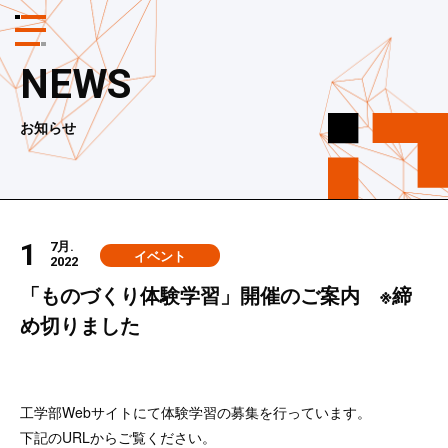
メ
ニ
ュ
NEWS
ー
ボ
タ
お知らせ
ン
1
7月.
イベント
2022
「ものづくり体験学習」開催のご案内 ※締
め切りました
工学部Webサイトにて体験学習の募集を行っています。
下記のURLからご覧ください。